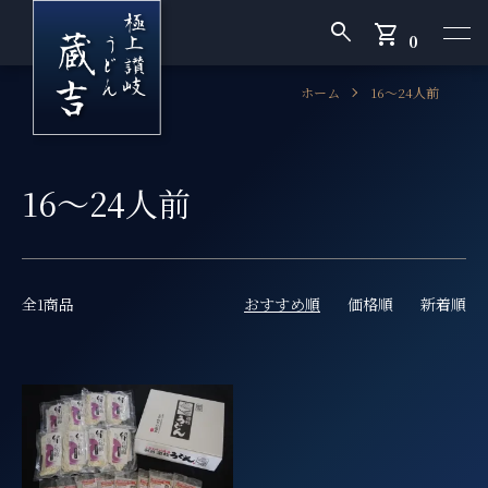
search
shopping_cart
0
ホーム
16〜24人前
16〜24人前
全1商品
おすすめ順
価格順
新着順