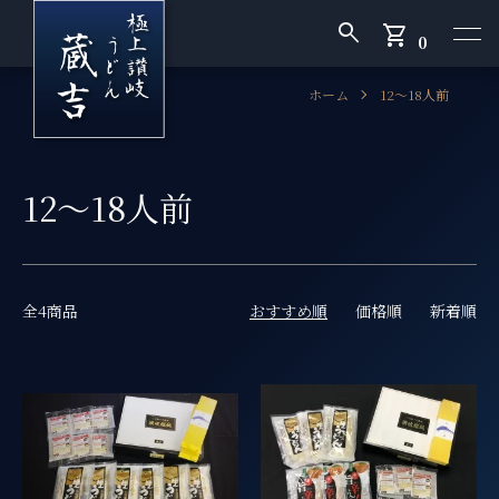
search
shopping_cart
0
ホーム
12〜18人前
12〜18人前
全4商品
おすすめ順
価格順
新着順