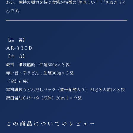
わい、独特の弾力を持つ食感が特徴の“美味しい！！”さぬきうど
んです。
【品 番】
ＡＲ-３３ＴＤ
【内 容】
蔵吉 讃岐饂飩：生麺300g×３袋
赤い旨・辛うどん：生麺300g×３袋
（合計６袋）
本格讃岐うどんだしパック（煮干削節入り） 51g(３人前)×３袋
鎌田醤油かけつゆ（液体）20mｌ×９袋
この商品についてのレビュー