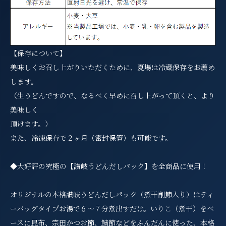
【保存について】
美味しくお召し上がりいただくために、夏場は冷蔵保存をお薦め
します。
（生うどんですので、なるべく早めに召し上がって頂くと、より
美味しく
頂けます。）
また、冷凍保存で２ヶ月（密封保管）も可能です。
◆大好評の究極の【讃岐うどんだしパック】を全商品に使用！
オリジナルの本格讃岐うどんだしパック（煮干削節入り）はティ
ーバッグタイプお湯で６～７分煮出すだけ。いりこ（煮干）をベ
ースに昆布、宗田かつお節、鯖節などをふんだんに使った、本格