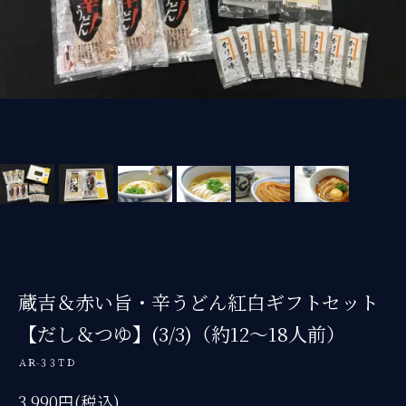
蔵吉＆赤い旨・辛うどん紅白ギフトセット
【だし＆つゆ】(3/3)（約12～18人前）
ＡＲ-３３ＴＤ
3,990円(税込)