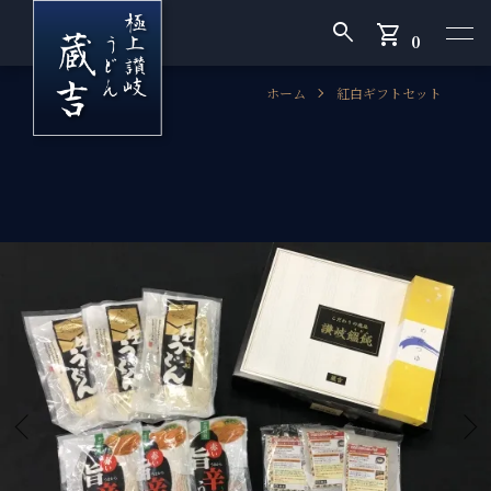
search
shopping_cart
0
ホーム
紅白ギフトセット