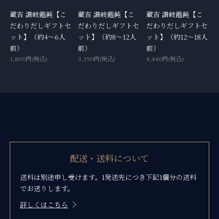
蔵吉 讃岐饂飩【こ
蔵吉 讃岐饂飩【こ
蔵吉 讃岐饂飩【こ
だわりだしギフトセ
だわりだしギフトセ
だわりだしギフトセ
ット】（約4～6人
ット】（約8～12人
ット】（約12～18人
前）
前）
前）
1,800円(税込)
3,390円(税込)
4,440円(税込)
ショッピングガイド
配送・送料について
送料は別途申し受けます。1発送先につき下記1個分の送料
でお送りします。
詳しくはこちら