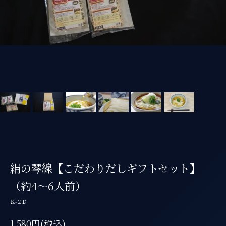
絹の琴線【こだわりだしギフトセット】
（約4～6人前）
Ｋ-２Ｄ
1,580円(税込)