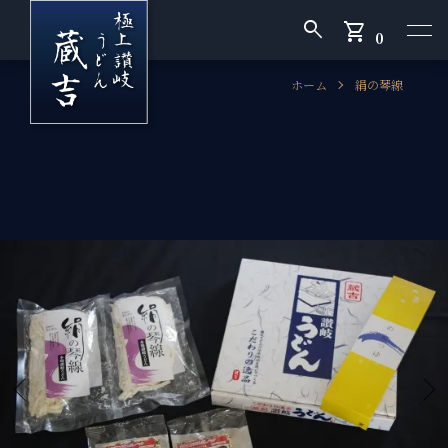
search
shopping_cart
0
ホーム
絹の琴線